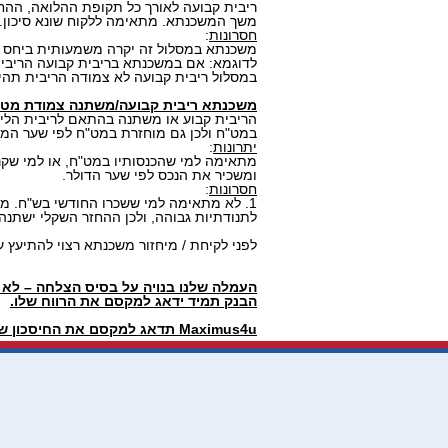
ריבית קבועה לאורך כל תקופת ההלואה, ההחזר
משך המשכנתא. מתאימה ללקוח שונא סיכון.
חסרונות
:
משכנתא במסלול זה יקרה משמעותית ביחס ל
לדוגמא: אם במשכנתא בריבית קבועה הריבית לתקופה של 15 שנ
במסלול ריבית קבועה לא צמודה הריבית תהיה בין %
משכנתא ריבית קבועה/משתנה צמודת מט"ח (
הריבית קבוע או משתנה בהתאם לריבית הליב
במט"ח ולכן גם מוחזרת במט"ח לפי שער המט
יתרונות
:
מתאימה למי שהכנסותיו במט"ח, או למי שק
ומשכיר את הנכס לפי שער הדולר.
חסרונות
:
1. לא מתאימה למי ששכרו החודשי בש"ח. מכוון שערי המט"ח נוטים
לתנודתיות גבוהה, ולכן ההחזר השקלי ישתנה 
לפני לקיחת / מיחזור משכנתא רצוי להתיעץ 
העמלה שלנו בנויה על בסיס הצלחה – לא
הבנק תמיד ידאג למקסם את הרווח שלו.
Maximus4u
תדאג למקסם את החיסכון ש
צור קש
לבדיקת מיחזור המשכנתא שלך.