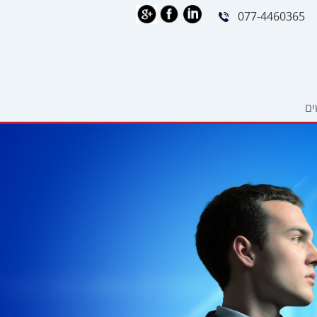
077-4460365
ים