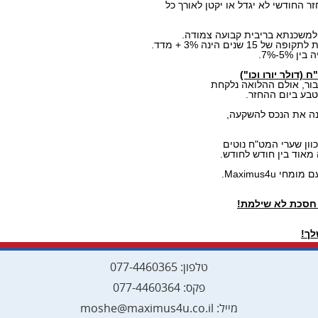
 החודשי לא יגדל או יקטן לאורך כל
משכנתא בריבית קבועה צמודה.
ים הינה 3% + מדד.
5-7%.
דולר יורו וכו")
ור, אולם ההלואה נלקחת
בע ביום ההחזר.
נה את הנכס להשקעה,
מאוד בין חודש לחודש.
עם מומחי
Maximus4u
.
 חסכת לא שילמת!
לך!
ר
טלפון: 077-4460365
פקס: 077-4460364
מייל:
l
moshe@maximus4u.co.i