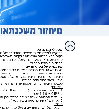
מיחזור משכנתאו
מסלולי משכנתא
הבנקים למשכנתאות מצעים מספר רב של סו
לקוח הבא למחזר משכנתא / לקחת משכנתא ח
סוגי משכנתאות עיקריים, ולשלב את מיחזור המשכנתא ב 2 
בהתאם ליכולת ההחזר.
משכנתא על בסיס פריים
משכנתא הנגזרת מרבית הפריים בתוספת/החס
לרוב במשכנתאות הרבית תהיה פריים פחות מר
ריבית הפריים הינה ריבית בנק ישראל בתוספת 1.5%. הריבית נקבעת 
בנק ישראל לרוב פעם בחודש.
לטבלת ריביות פריים היסטוריות ניתן לראות
יתרונות
:
1. הריבית נמוכה מאוד (נכון לחודש 02/18 ריבית הפריים 1.6, משכנתא
פ-0.5% = 1.1% שנתי.
2. יתרת ההלואה איננה צמודה למדד, לכן הולכת וקטנה עם הזמן.
3. אין עמלת פירעון מוקדם בעת סילוק.
חיסרון
:
העלאה של ריבית הפריים ב 3% יכולה להגדיל את התשלום החודשי בכ- 25%,