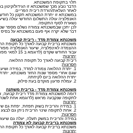
תלוי בתקופת המשכנתא.
הדבר נובע מכך שמשכנתא זו הגידול/קיטון ב
לאחר העלאת/הורדת ריבית הפריים.
במשכנתא זו יתרת המשכנתא תקטן כל חודש
האנפלציה עולה התשלום החודשי עולה בשיעו
נשארת לסוף התקופה.
לכן יתכן שבמשכנתא צמודה נשלם מספר שני
דבר שלא יקרה אף פעם במשכנתא על בסיס פרי
משכנתא צמודת מדד - ריבית קבועה
משכנתא בריבית קבועה לאורך כל תקופת הה
ההצמדה לאינפלציה, שיעור האנפלציה מפורסם אחד
עבור החודש שקדם (לדוגמא ב 15 למאי מפורסם עלית האנפלציה לחודש אפריל).
יתרונות
:
ריבית קבועה לאורך כל תקופת ההלואה.
חסרונות
:
1. יתרת ההלואה צמודה למדד, במידה ושיעור המדד השנתי יהיה גבוה, יתכן
שגם אחרי מספר שנות החזר משכנתא, יתרת
יתרת ההלואה ביום לקיחתה.
2. עמלת פרעון מוקדם בעת סילוק.
משכנתא צמודת מדד - בריבית משתנה
דומה למשכנתא צמודת מדד ריבית קבועה, 
לתקופה שנקבעה מראש (לדוגמא אחת לשנה)
יתרונות
1. במידה והריבית בשוק תפחת, יפחת גם שיעור הריבית של המשכנתא.
2. אחת לתקופה שינוי הריבית ניתן גם לבצע פירעון מוקדם ללא קנסות.
חסרונות:
במידה והריבית במשק תעלה, יעלה גם שיעור
משכנתא בריבית קבועה לא צמודה
משכנתא בריבית קבועה לאורך כל תקופת הה
יתרונות
: